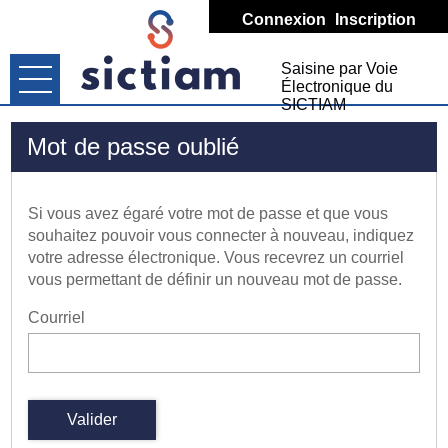
*
Connexion
Inscription
Saisine par Voie
Ouvrir le menu
Électronique du
SICTIAM
Accueil
Mot de passe oublié
Mon compte
Si vous avez égaré votre mot de passe et que vous
Nous contacter
souhaitez pouvoir vous connecter à nouveau, indiquez
votre adresse électronique. Vous recevrez un courriel
Démarches
vous permettant de définir un nouveau mot de passe.
Courriel
Porte-documents
Valider