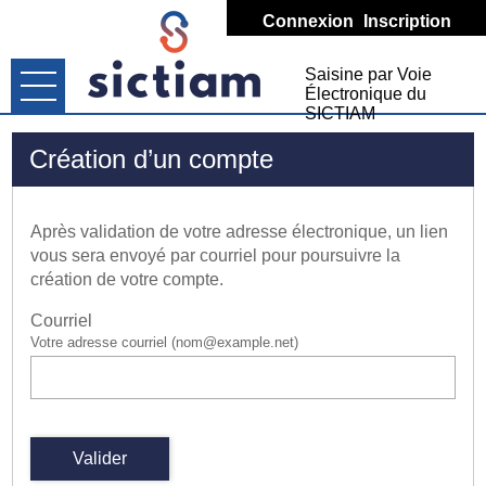
*
Connexion
Inscription
Saisine par Voie
Ouvrir le menu
Électronique du
SICTIAM
Accueil
Création d’un compte
Mon compte
Après validation de votre adresse électronique, un lien
Nous contacter
vous sera envoyé par courriel pour poursuivre la
création de votre compte.
Démarches
Courriel
Votre adresse courriel (nom@example.net)
Porte-documents
Valider